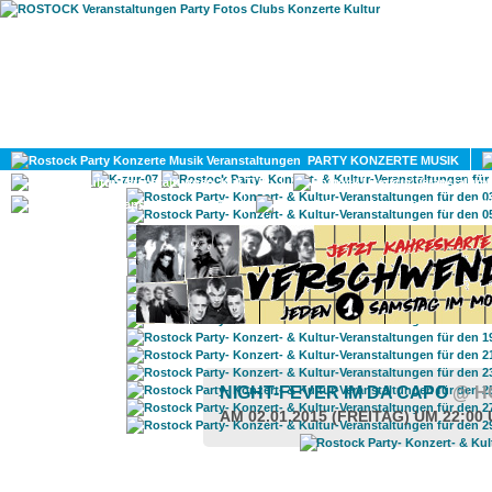
HOME
MAGAZIN
PARTY KONZERTE MUSIK
KULTUR
GAY
DIV
NIGHT-FEVER IM DA CAPO
@ H
AM 02.01.2015 (FREITAG) UM 22:00