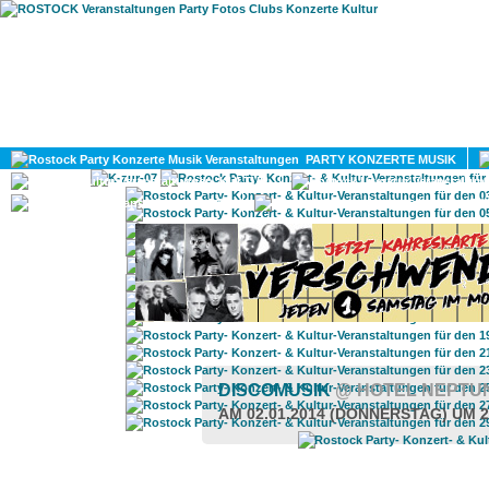
HOME
MAGAZIN
PARTY KONZERTE MUSIK
KULTUR
GAY
DIV
DISCOMUSIK
@ HOTEL NEPT
AM 02.01.2014 (DONNERSTAG) UM 2