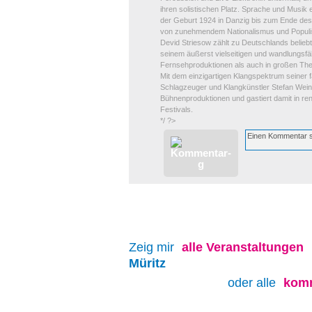
ihren solistischen Platz. Sprache und Musik
der Geburt 1924 in Danzig bis zum Ende des 2.
von zunehmendem Nationalismus und Populis
Devid Striesow zählt zu Deutschlands beliebt
seinem äußerst vielseitigen und wandlungsfäh
Fernsehproduktionen als auch in großen The
Mit dem einzigartigen Klangspektrum seiner 
Schlagzeuger und Klangkünstler Stefan Weinz
Bühnenproduktionen und gastiert damit in r
Festivals.
*/ ?>
Zeig mir
alle
Veranstaltungen
Müritz
oder alle
komm