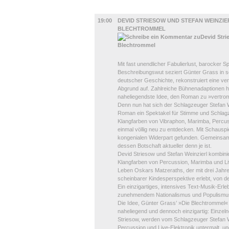
UMLAND
19:00
DEVID STRIESOW UND STEFAN WEINZIER
BLECHTROMMEL
Mit fast unendlicher Fabulierlust, barocker 
Beschreibungswut seziert Günter Grass in 
deutscher Geschichte, rekonstruiert eine ver
Abgrund auf. Zahlreiche Bühnenadaptionen ha
naheliegendste Idee, den Roman zu »vertromm
Denn nun hat sich der Schlagzeuger Stefan
Roman ein Spektakel für Stimme und Schlagz
Klangfarben von Vibraphon, Marimba, Percus
einmal völlig neu zu entdecken. Mit Schauspi
kongenialen Widerpart gefunden. Gemeinsam s
dessen Botschaft aktueller denn je ist.
Devid Striesow und Stefan Weinzierl kombin
Klangfarben von Percussion, Marimba und Li
Leben Oskars Matzeraths, der mit drei Jahre
scheinbarer Kindesperspektive erlebt, von d
Ein einzigartiges, intensives Text-Musik-Erle
zunehmendem Nationalismus und Populismus 
Die Idee, Günter Grass’ »Die Blechtrommel«
naheliegend und dennoch einzigartig: Einzel
Striesow, werden vom Schlagzeuger Stefan We
Percussion und Live-Elektronik untermalt, 