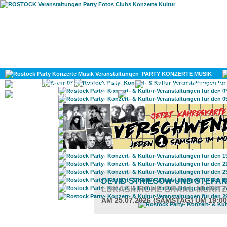
HOME
MAGAZIN
PARTY KONZERTE MUSIK
KULTUR
GAY
DIV
DEVID STRIESOW UND STEFAN
LUKASKIRCHE GRAAL-MÜRITZ
AM 25.07.2026 (SAMSTAG) UM 19:0