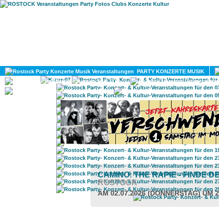
HOME
MAGAZIN
PARTY KONZERTE MUSIK
KULTUR
GAY
DIV
CAMINO: THE RAPIE - FINDE 
ROSTOCK
AM 02.07.2026 (DONNERSTAG) UM 2