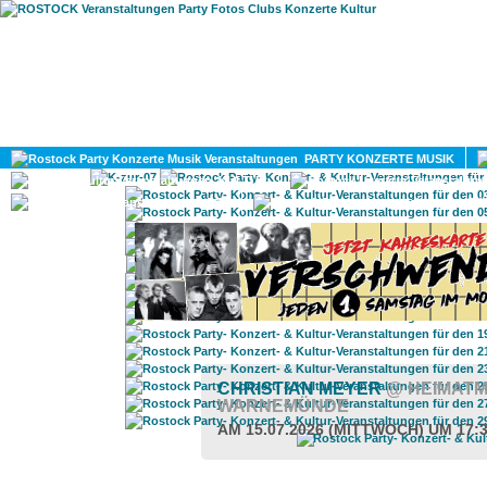
HOME
MAGAZIN
PARTY KONZERTE MUSIK
KULTUR
GAY
DIV
CHRISTIAN MEYER
@ HEIMAT
WARNEMÜNDE
AM 15.07.2026 (MITTWOCH) UM 17: