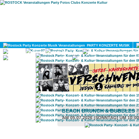
HOME
MAGAZIN
PARTY KONZERTE MUSIK
KULTUR
GAY
DIV
BEACH BRUNCH & BUBBLES
AM 05.07.2026 (SONNTAG) UM 10:0