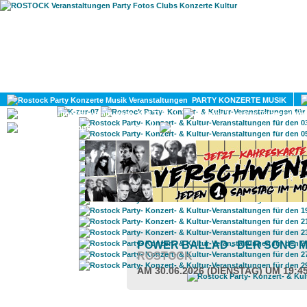
HOME
MAGAZIN
PARTY KONZERTE MUSIK
KULTUR
GAY
DIV
POWER BALLAD - DER SONG 
ROSTOCK
AM 30.06.2026 (DIENSTAG) UM 19:4