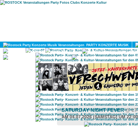
HOME
MAGAZIN
PARTY KONZERTE MUSIK
KULTUR
GAY
DIV
SATURDAY NIGHT FEVER
@ LT
AM 04.07.2026 (SAMSTAG) UM 22:0