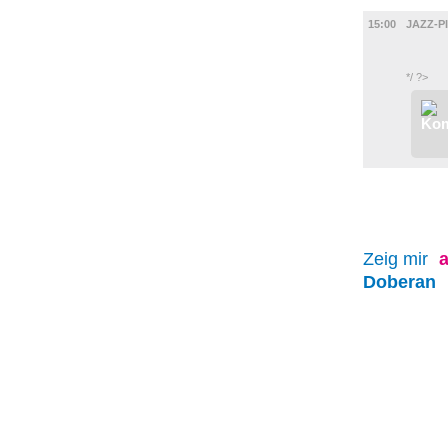
UMLAND
15:00
JAZZ-P
*/ ?>
Zeig mir
a
Doberan