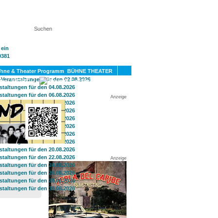
KT
BÜHNE THEATER
SPORT
GAY
Anzeige
Anzeige