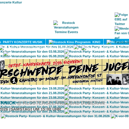
HOME
MAGAZIN
TERMINE
ADRESSEN
KONTA
PARTY KONZERTE MUSIK
KINO
LITERATUR
UMLAND
CKNICK
@ KLOSTERGELÄNDE BAD DOBERAN
.2026 (SAMSTAG) UM 15:00 UHR