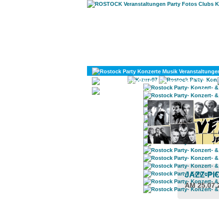
KULTUR
DIVERSES
JAZZ-PI
AM 25.07