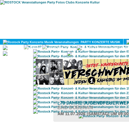
HOME
MAGAZIN
PARTY KONZERTE MUSIK
KULTUR
GAY
DIV
„70 JAHRE JUGENDFEUERWEH
BAD DOBERAN
AM 11.07.2026 (SAMSTAG) UM 09:0