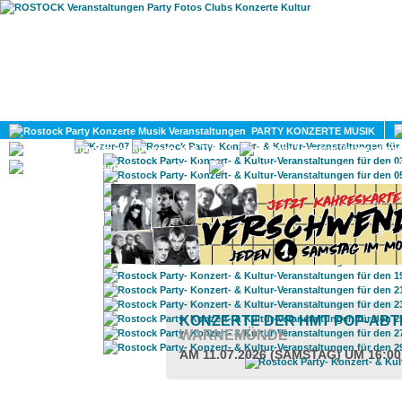
HOME
MAGAZIN
PARTY KONZERTE MUSIK
KULTUR
GAY
DIV
KONZERTE DER HMT POP-ABT
WARNEMÜNDE
AM 11.07.2026 (SAMSTAG) UM 16:0