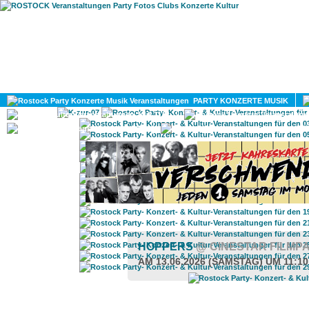
HOME
MAGAZIN
PARTY KONZERTE MUSIK
KULTUR
GAY
DIV
HOPPERS
@ CINESTAR FILMP
AM 13.06.2026 (SAMSTAG) UM 11:1