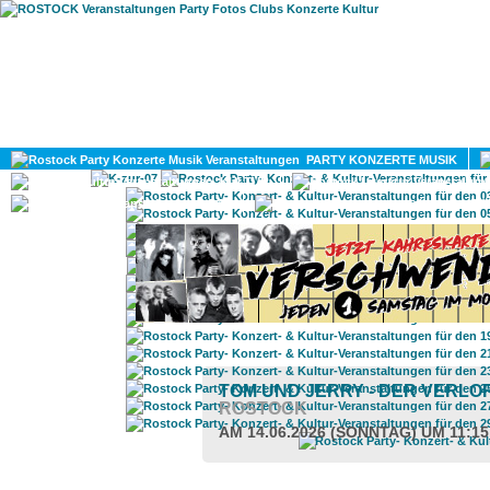
HOME
MAGAZIN
PARTY KONZERTE MUSIK
KULTUR
GAY
DIV
TOM UND JERRY - DER VERL
ROSTOCK
AM 14.06.2026 (SONNTAG) UM 11:1