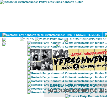
HOME
MAGAZIN
PARTY KONZERTE MUSIK
KULTUR
GAY
DIV
TEUFEL TRÄGT PRADA 2
@ CI
AM 11.06.2026 (DONNERSTAG) UM 2