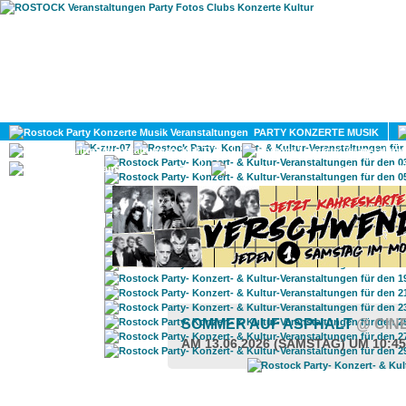
HOME
MAGAZIN
PARTY KONZERTE MUSIK
KULTUR
GAY
DIV
SOMMER AUF ASPHALT
@ CIN
AM 13.06.2026 (SAMSTAG) UM 10:4