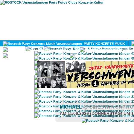
HOME
MAGAZIN
PARTY KONZERTE MUSIK
KULTUR
GAY
DIV
MICHAEL
@ CINESTAR CAPIT
AM 11.06.2026 (DONNERSTAG) UM 1