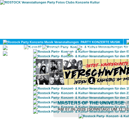
HOME
MAGAZIN
PARTY KONZERTE MUSIK
KULTUR
GAY
DIV
MASTERS OF THE UNIVERSE
@
AM 07.06.2026 (SONNTAG) UM 11:1