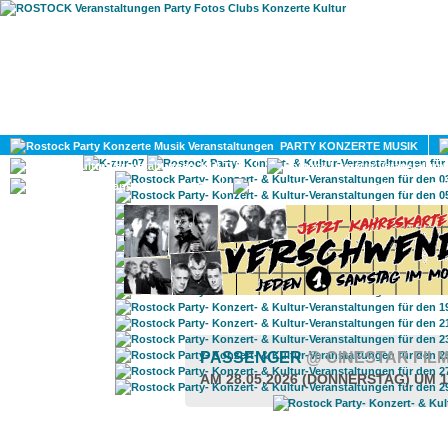
HOME
MAGAZIN
PARTY KONZERTE MUSIK
KULTUR
GAY
DIV
PASSENGER
@ CINESTAR FIL
AM 28.05.2026 (DONNERSTAG) UM 1