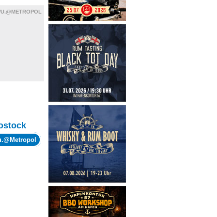
WU.@METROPOL
ostock
wu.@Metropol