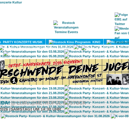
HOME
MAGAZIN
TERMINE
ADRESSEN
KONTA
PARTY KONZERTE MUSIK
KINO
LITERATUR
UMLAND
IDA!
@ LI.WU.@METROPOL ROSTOCK
.2026 (SAMSTAG) UM 14:30 UHR