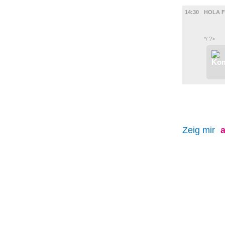
FILM
14:30
HOLA F
*/ ?>
Zeig mir
a