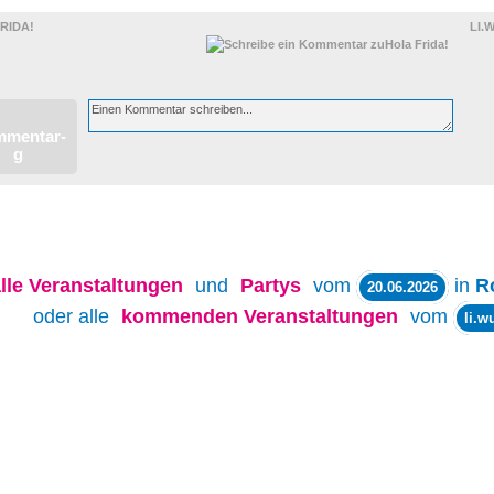
RIDA!
LI.
lle
Veranstaltungen
und
Partys
vom
in
R
20.06.2026
oder alle
kommenden Veranstaltungen
vom
li.