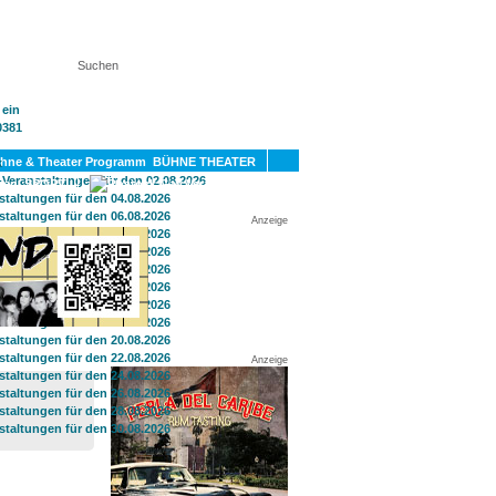
KT
BÜHNE THEATER
SPORT
GAY
Anzeige
Anzeige