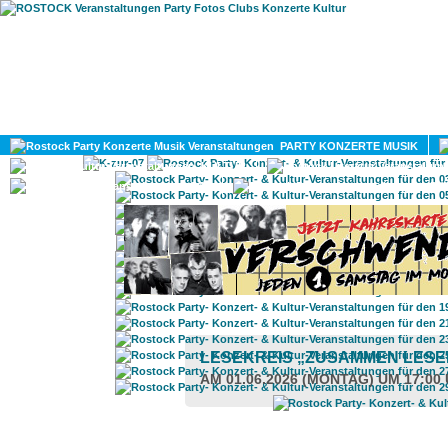
HOME
MAGAZIN
PARTY KONZERTE MUSIK
KULTUR
GAY
DIV
LESEKREIS „ZUSAMMEN LES
AM 01.06.2026 (MONTAG) UM 17:00