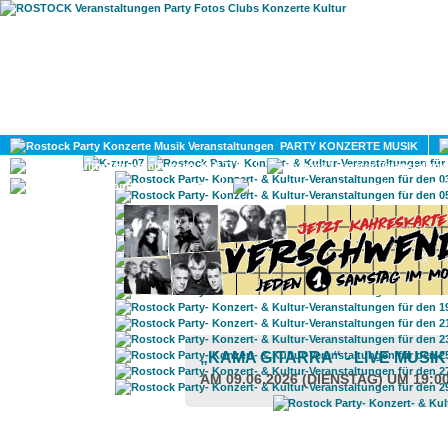
HOME
MAGAZIN
PARTY KONZERTE MUSIK
KULTUR
GAY
DIV
„KAMA GITARRA“ - LIVE MUSI
AM 09.06.2026 (DIENSTAG) UM 19:0