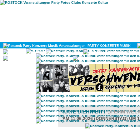
HOME
MAGAZIN
PARTY KONZERTE MUSIK
KULTUR
GAY
DIV
KATE DIEHN-BITT
@ EHM WEL
AM 11.06.2026 (DONNERSTAG) UM 1