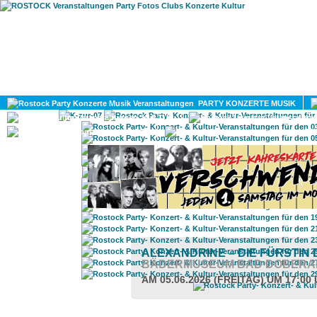
HOME
MAGAZIN
PARTY KONZERTE MUSIK
KULTUR
GAY
DIV
ALEXANDRINE – DIE FÜRSTIN
BÄDERMUSEUM BAD DOBERA
AM 05.06.2026 (FREITAG) UM 17:00