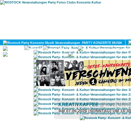
HOME
MAGAZIN
PARTY KONZERTE MUSIK
KULTUR
GAY
DIV
KREATIVKAFFEE
@ KULTURH
AM 07.06.2026 (SONNTAG) UM 14:3