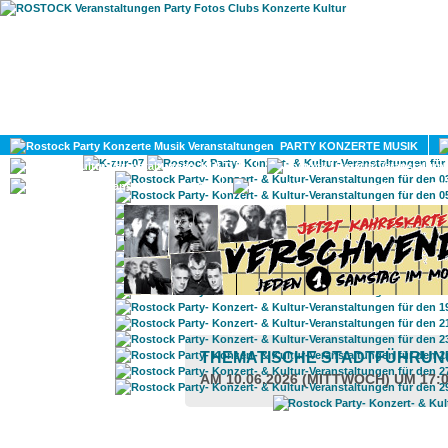
HOME
MAGAZIN
PARTY KONZERTE MUSIK
KULTUR
GAY
DIV
THEMATISCHE STADTFÜHRU
AM 10.06.2026 (MITTWOCH) UM 17: