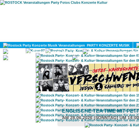
HOME
MAGAZIN
PARTY KONZERTE MUSIK
KULTUR
GAY
DIV
ENGLISCHE TEA TIME MIT PET
AM 28.06.2026 (SONNTAG) UM 14:0