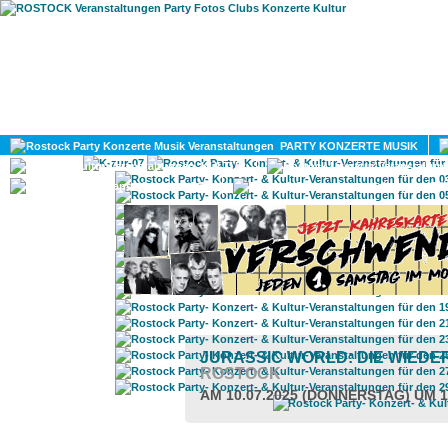
HOME
MAGAZIN
PARTY KONZERTE MUSIK
KULTUR
GAY
DIV
JURASSIC WORLD: DIE WIED
ROSTOCK
AM 10.07.2025 (DONNERSTAG) UM 1