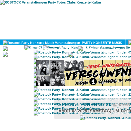
HOME
MAGAZIN
PARTY KONZERTE MUSIK
KULTUR
GAY
DIV
SPECIAL FÜHRUNG XL
@ MÆN
AM 01.03.2025 (SAMSTAG) UM 14:0