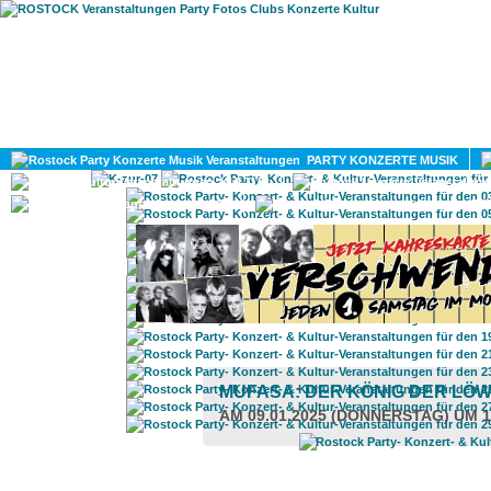
HOME
MAGAZIN
PARTY KONZERTE MUSIK
KULTUR
GAY
DIV
MUFASA: DER KÖNIG DER LÖ
AM 09.01.2025 (DONNERSTAG) UM 1