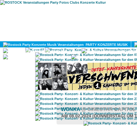
HOME
MAGAZIN
PARTY KONZERTE MUSIK
KULTUR
GAY
DIV
WONKA
@ CINESTAR CAPITO
AM 08.02.2024 (DONNERSTAG) UM 1