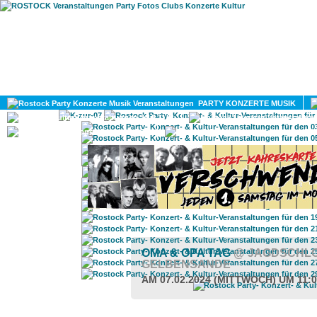
HOME
MAGAZIN
PARTY KONZERTE MUSIK
KULTUR
GAY
DIV
OMA & OPA TAG
@ JAGDSCHL
GELBENSANDE
AM 07.02.2024 (MITTWOCH) UM 11: