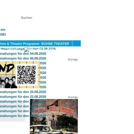
KT
BÜHNE THEATER
SPORT
GAY
Anzeige
Anzeige