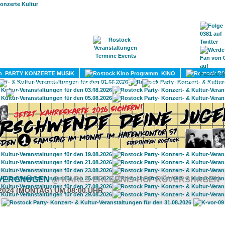
HOME
MAGAZIN
TERMINE
ADRESSEN
KONTA
PARTY KONZERTE MUSIK
KINO
LITERATUR
UMLAND
VERGNÜGEN
@ KARLS ERLEBNIS-HOF RÖVERSHAGEN
.2024 (MONTAG) UM 08:00 UHR