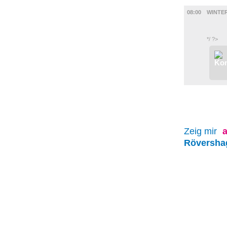
DIVERSES
08:00
WINTE
*/ ?>
Zeig mir
a
Röversha