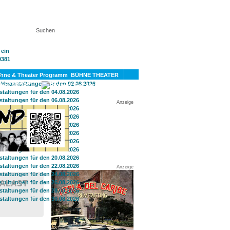
KT
BÜHNE THEATER
SPORT
GAY
Anzeige
Anzeige
PALAST