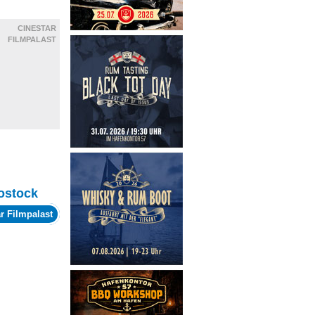
CINESTAR
FILMPALAST
ostock
r Filmpalast