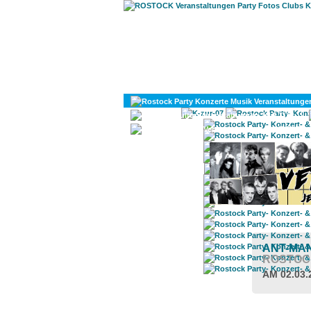
KULTUR
DIVERSES
ANT-MA
ROSTOC
AM 02.03