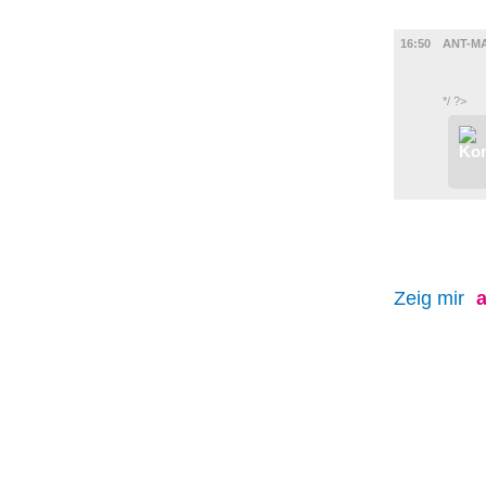
FILM
16:50
ANT-M
*/ ?>
Zeig mir
a