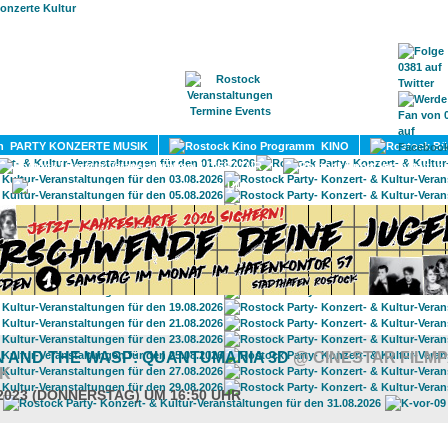
HOME
MAGAZIN
TERMINE
ADRESSEN
KONTA
PARTY KONZERTE MUSIK
KINO
LITERATUR
UMLAND
N AND THE WASP: QUANTUMANIA 3D
@ CINESTAR FILM
K
.2023 (DONNERSTAG) UM 16:50 UHR