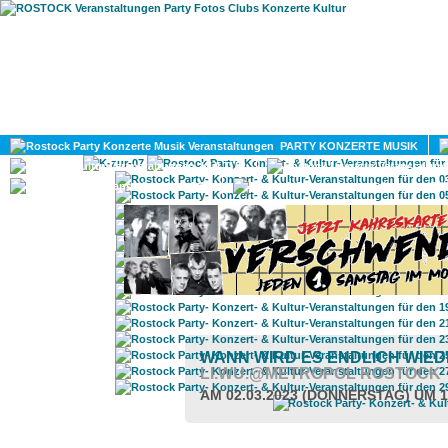
HOME
MAGAZIN
PARTY KONZERTE MUSIK
KULTUR
GAY
DIV
WANN WIRD ES ENDLICH WIEDE
LI.WU.@METROPOL ROSTOCK
AM 02.03.2023 (DONNERSTAG) UM 1