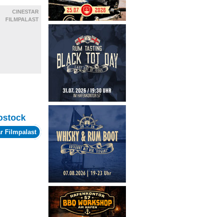
CINESTAR
FILMPALAST
ostock
r Filmpalast