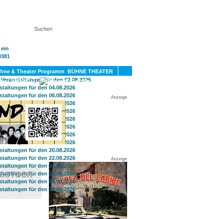
KT
BÜHNE THEATER
SPORT
GAY
Anzeige
Anzeige
ROSTOCK