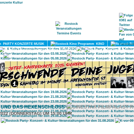
HOME
MAGAZIN
TERMINE
ADRESSEN
KONTA
PARTY KONZERTE MUSIK
KINO
LITERATUR
UMLAND
H UND DAS HEXENSCHLOSS
@ CINESTAR FILMPALAST 
.2022 (DONNERSTAG) UM 15:00 UHR