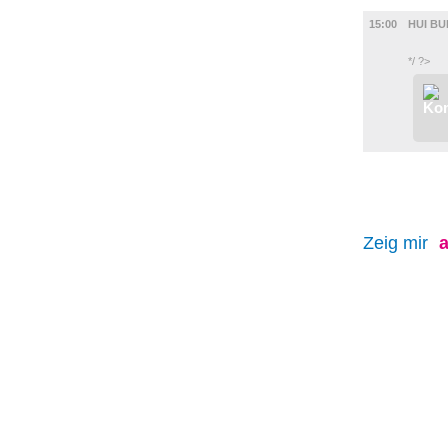
FILM
15:00
HUI B
*/ ?>
Zeig mir
a