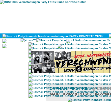
HOME
MAGAZIN
PARTY KONZERTE MUSIK
KULTUR
GAY
DIV
ORPHAN: FIRST KILL
@ CINES
AM 07.10.2022 (FREITAG) UM 22:50