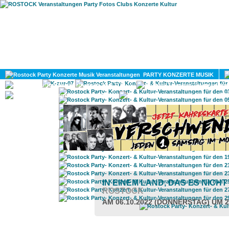
HOME
MAGAZIN
PARTY KONZERTE MUSIK
KULTUR
GAY
DIV
IN EINEM LAND, DAS ES NICH
ROSTOCK
AM 06.10.2022 (DONNERSTAG) UM 2