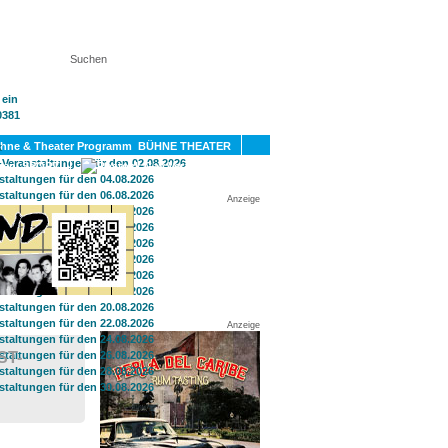
KT
BÜHNE THEATER
SPORT
GAY
Anzeige
Anzeige
ST-