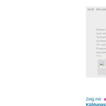
UMLAND
19:00
ROLAN
Roland Z
auch ein
Tschechi
Orcheste
TV- und 
Program
aussämt
*/ ?>
Zeig mir
a
Kühlungs