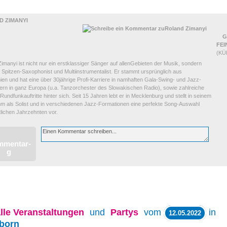
D ZIMANYI
G
FEI
(K
imanyi ist nicht nur ein erstklassiger Sänger auf allenGebieten der Musik, sondern
 Spitzen-Saxophonist und Multiinstrumentalist. Er stammt ursprünglich aus
en und hat eine über 30jährige Profi-Karriere in namhaften Gala-Swing- und Jazz-
rn in ganz Europa (u.a. Tanzorchester des Slowakischen Radio), sowie zahlreiche
Rundfunkauftritte hinter sich. Seit 15 Jahren lebt er in Mecklenburg und stellt in seinem
m als Solist und in verschiedenen Jazz-Formationen eine perfekte Song-Auswahl
lichen Jahrzehnten vor.
lle
Veranstaltungen
und
Partys
vom
in
12.05.2022
born