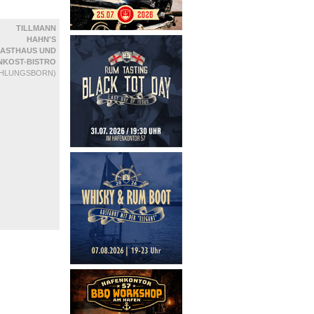
TILLMANN
HAHN'S
ASTHAUS UND
NKOST-BISTRO
ÜHLUNGSBORN)