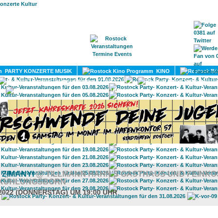
HOME
MAGAZIN
TERMINE
ADRESSEN
KONTA
PARTY KONZERTE MUSIK
KINO
LITERATUR
UMLAND
 ZIMANYI
@ TILLMANN HAHN'S GASTHAUS UND FEINKO
 KÜHLUNGSBORN
.2022 (DONNERSTAG) UM 19:00 UHR