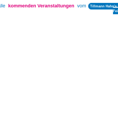
alle
kommenden Veranstaltungen
vom
Tillmann Hahn's
Fei