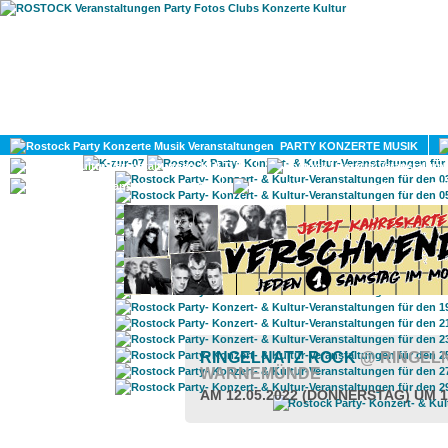
HOME
MAGAZIN
PARTY KONZERTE MUSIK
KULTUR
GAY
DIV
RINGELNATZ ROCK
@ RINGEL
WARNEMÜNDE
AM 12.05.2022 (DONNERSTAG) UM 1