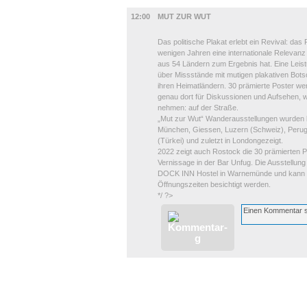
AUSSTELLUNGEN
12:00
MUT ZUR WUT
Das politische Plakat erlebt ein Revival: das 
wenigen Jahren eine internationale Relevanz 
aus 54 Ländern zum Ergebnis hat. Eine Leist
über Missstände mit mutigen plakativen Botsch
ihren Heimatländern. 30 prämierte Poster we
genau dort für Diskussionen und Aufsehen, w
nehmen: auf der Straße.
„Mut zur Wut“ Wanderausstellungen wurden be
München, Giessen, Luzern (Schweiz), Perugi
(Türkei) und zuletzt in Londongezeigt.
2022 zeigt auch Rostock die 30 prämierten P
Vernissage in der Bar Unfug. Die Ausstellung 
DOCK INN Hostel in Warnemünde und kann do
Öffnungszeiten besichtigt werden.
*/ ?>