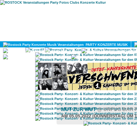
HOME
MAGAZIN
PARTY KONZERTE MUSIK
KULTUR
GAY
DIV
MUT ZUR WUT
@ UNFUG BAR 
AM 05.05.2022 (DONNERSTAG) UM 1