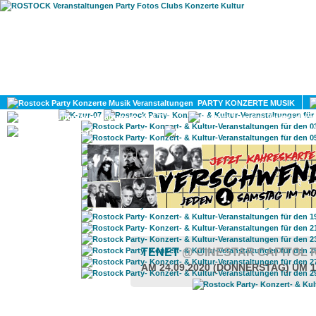
HOME
MAGAZIN
PARTY KONZERTE MUSIK
KULTUR
GAY
DIV
TENET
@ CINESTAR CAPITOL
AM 24.09.2020 (DONNERSTAG) UM 1