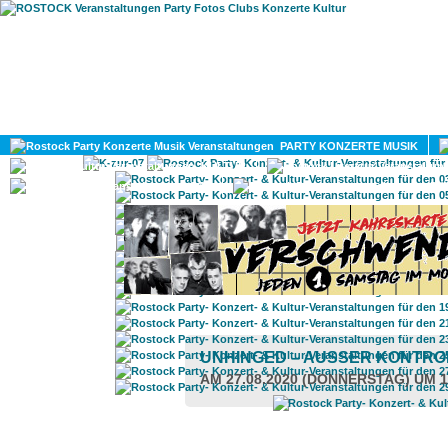
HOME
MAGAZIN
PARTY KONZERTE MUSIK
KULTUR
GAY
DIV
UNHINGED – AUSSER KONTR
AM 27.08.2020 (DONNERSTAG) UM 1