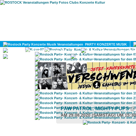
HOME
MAGAZIN
PARTY KONZERTE MUSIK
KULTUR
GAY
DIV
PAW PATROL: MIGHTY PUPS
@
AM 29.08.2020 (SAMSTAG) UM 15:3