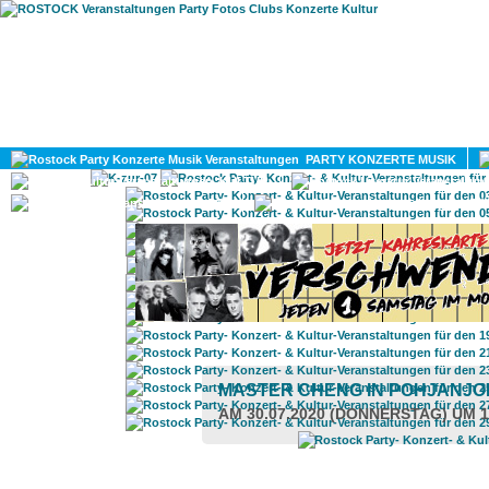
HOME
MAGAZIN
PARTY KONZERTE MUSIK
KULTUR
GAY
DIV
MASTER CHENG IN POHJANJO
AM 30.07.2020 (DONNERSTAG) UM 1