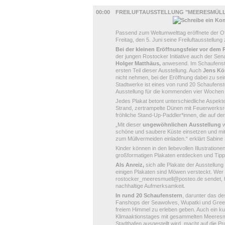
AUSSTELLUNGEN
00:00
FREILUFTAUSSTELLUNG "MEERESMÜLL
Passend zum Weltumwelttag eröffnete der 
Freitag, den 5. Juni seine Freiluftausstellu
Bei der kleinen Eröffnungsfeier vor dem
der jungen Rostocker Initiative auch der Se
Holger Matthäus,
anwesend. Im Schaufenst
ersten Teil dieser Ausstellung. Auch
Jens Kö
nicht nehmen, bei der Eröffnung dabei zu se
Stadtwerke ist eines von rund 20 Schaufenste
Ausstellung für die kommenden vier Wochen 
Jedes Plakat betont unterschiedliche Aspekte
Strand, zertrampelte Dünen mit Feuerwerksr
fröhliche Stand-Up-Paddler*innen, die auf
„Mit dieser
ungewöhnlichen Ausstellung
w
schöne und saubere Küste einsetzen und mit
zum Müllvermeiden einladen.“ erklärt Sabin
Kinder können in den liebevollen Illustrati
großformatigen Plakaten entdecken und Tipps
Als Anreiz,
sich alle Plakate der Ausstellung
einigen Plakaten sind Möwen versteckt. Wer 
rostocker_meeresmuell@posteo.de sendet, hat
nachhaltige Aufmerksamkeit.
In rund 20 Schaufenstern
, darunter das d
Fanshops der Seawolves, Wupatki und Green 
freiem Himmel zu erleben geben. Auch ein ku
Klimaaktionstages mit gesammelten Meeresm
Stadthafen ausgestellt wird, macht auf die 