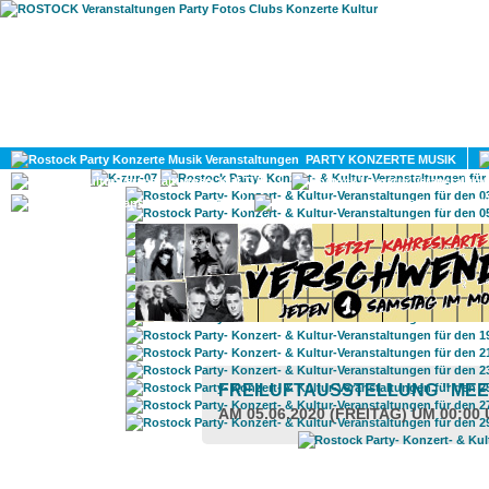
HOME
MAGAZIN
PARTY KONZERTE MUSIK
KULTUR
GAY
DIV
FREILUFTAUSSTELLUNG "ME
AM 05.06.2020 (FREITAG) UM 00:00