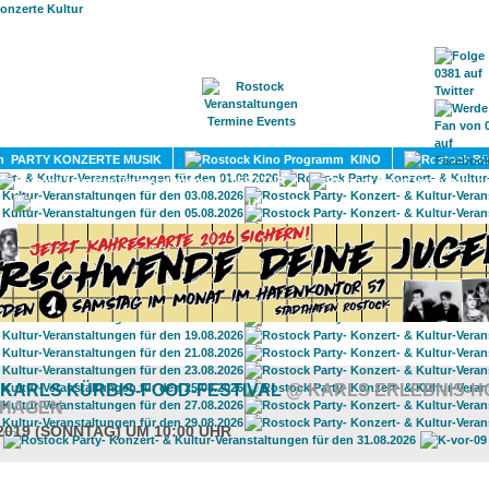
HOME
MAGAZIN
TERMINE
ADRESSEN
KONTA
PARTY KONZERTE MUSIK
KINO
LITERATUR
UMLAND
 KARLS KÜRBIS-FOOD-FESTIVAL
@ KARLS ERLEBNIS-H
HAGEN
.2019 (SONNTAG) UM 10:00 UHR