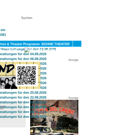
KT
BÜHNE THEATER
SPORT
GAY
Anzeige
Anzeige
OF