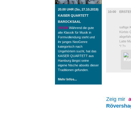
GASTRO
20.00 UHR (So, 27.10.2019)
10:00
ERSTE
KAISER QUARTETT
BAROCKSAAL
saftige 
MUSIK
Während die gute
Kürbis-
alte Klassik für Musik in
abgefah
Formvollendung steht und
Latte M
ihr junges NeoGenre
*/ ?>
kategorisch nach
Ungehörtem sucht, hat das
KAISER QUARTETT aus
Hamburg längst seine
eigene Nische abseits dieser
Traditionen gefunden.
Mehr Infos...
Zeig mir
a
Röversha