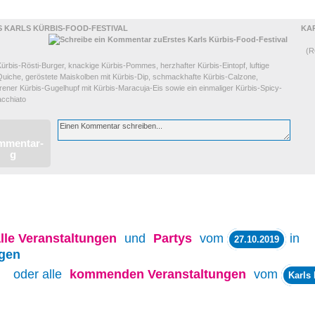
S KARLS KÜRBIS-FOOD-FESTIVAL
KAR
(
Kürbis-Rösti-Burger, knackige Kürbis-Pommes, herzhafter Kürbis-Eintopf, luftige
Quiche, geröstete Maiskolben mit Kürbis-Dip, schmackhafte Kürbis-Calzone,
rener Kürbis-Gugelhupf mit Kürbis-Maracuja-Eis sowie ein einmaliger Kürbis-Spicy-
acchiato
lle
Veranstaltungen
und
Partys
vom
in
27.10.2019
gen
oder alle
kommenden Veranstaltungen
vom
Karls 