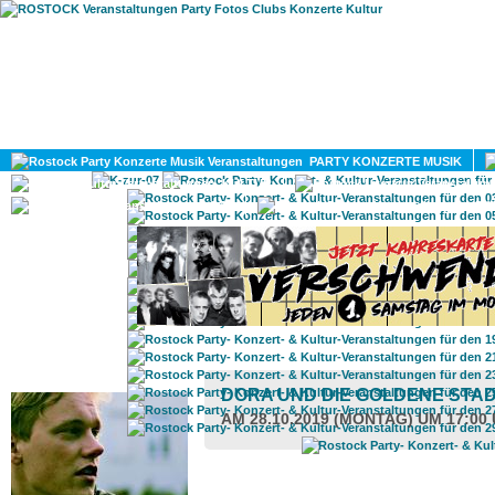
HOME
MAGAZIN
PARTY KONZERTE MUSIK
KULTUR
GAY
DIV
ROSTOCK TAGESTIPP
DORA UND DIE GOLDENE STA
AM 28.10.2019 (MONTAG) UM 17:00