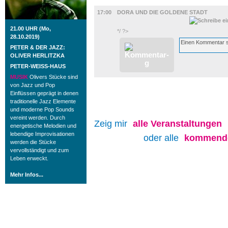
FILM
17:00
DORA UND DIE GOLDENE STADT
21.00 UHR (Mo,
*/ ?>
28.10.2019)
PETER & DER JAZZ:
OLIVER HERLITZKA
PETER-WEISS-HAUS
MUSIK
Olivers Stücke sind
von Jazz und Pop
Einflüssen geprägt in denen
traditionelle Jazz Elemente
und moderne Pop Sounds
vereint werden. Durch
Zeig mir
alle
Veranstaltungen
energetische Melodien und
lebendige Improvisationen
oder alle
kommende
werden die Stücke
vervollständigt und zum
Leben erweckt.
Mehr Infos...