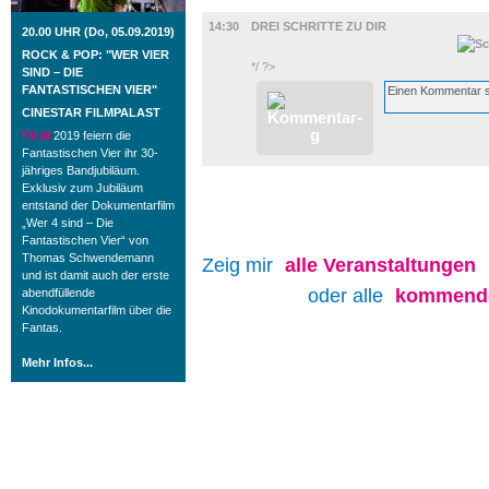
FILM
14:30
DREI SCHRITTE ZU DIR
20.00 UHR (Do, 05.09.2019)
ROCK & POP: "WER VIER
*/ ?>
SIND – DIE
FANTASTISCHEN VIER"
CINESTAR FILMPALAST
FILM
2019 feiern die
Fantastischen Vier ihr 30-
jähriges Bandjubiläum.
Exklusiv zum Jubiläum
entstand der Dokumentarfilm
„Wer 4 sind – Die
Fantastischen Vier“ von
Thomas Schwendemann
Zeig mir
alle
Veranstaltungen
und ist damit auch der erste
oder alle
kommende
abendfüllende
Kinodokumentarfilm über die
Fantas.
Mehr Infos...