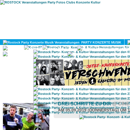
HOME
MAGAZIN
PARTY KONZERTE MUSIK
KULTUR
GAY
DIV
ROSTOCK TAGESTIPP
DREI SCHRITTE ZU DIR
@ CINE
AM 05.09.2019 (DONNERSTAG) UM 1