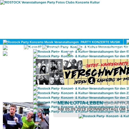
HOME
MAGAZIN
PARTY KONZERTE MUSIK
KULTUR
GAY
DIV
ROSTOCK TAGESTIPP
MEIN LOTTA-LEBEN
@ CAPITO
AM 05.09.2019 (DONNERSTAG) UM 1