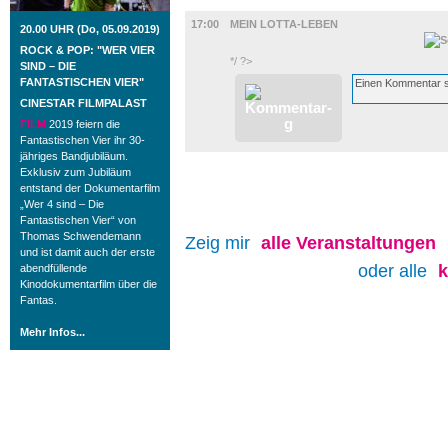
FILM
17:00
MEIN LOTTA-LEBEN
20.00 UHR (Do, 05.09.2019)
ROCK & POP: "WER VIER
*/ ?>
SIND – DIE
FANTASTISCHEN VIER"
CINESTAR FILMPALAST
FILM
2019 feiern die
Fantastischen Vier ihr 30-
jähriges Bandjubiläum.
Exklusiv zum Jubiläum
entstand der Dokumentarfilm
„Wer 4 sind – Die
Fantastischen Vier“ von
Thomas Schwendemann
Zeig mir
alle
Veranstaltungen
und ist damit auch der erste
oder alle
abendfüllende
Kinodokumentarfilm über die
Fantas.
Mehr Infos...