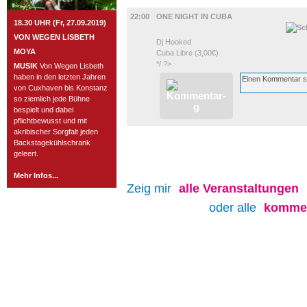
MUSIK
22:00
ONE NIGHT IN CUBA
18.30 UHR (Fr, 27.09.2019)
VON WEGEN LISBETH
Dj Hooked
MOYA
Cuba Libre (3,00€)
*/ ?>
MUSIK
Von Wegen Lisbeth
haben in den letzten Jahren
von Cuxhaven bis Konstanz
so ziemlich jede Bühne
bespielt und dabei
pflichtbewusst und mit
akribischer Sorgfalt jeden
Backstagekühlschrank
geleert.
Mehr Infos...
Zeig mir
alle
Veranstaltungen
oder alle
kommen