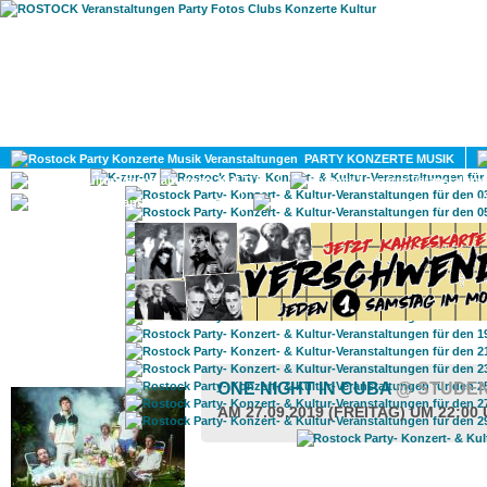
HOME
MAGAZIN
PARTY KONZERTE MUSIK
KULTUR
GAY
DIV
ROSTOCK TAGESTIPP
ONE NIGHT IN CUBA
@ STUDE
AM 27.09.2019 (FREITAG) UM 22:00